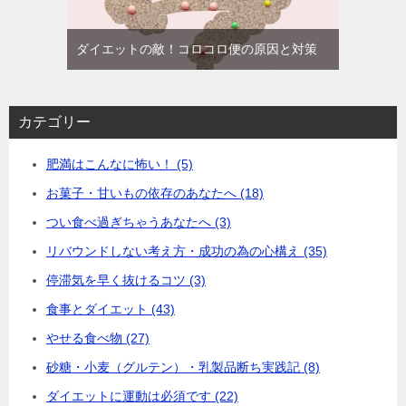
ダイエットの敵！コロコロ便の原因と対策
カテゴリー
肥満はこんなに怖い！ (5)
お菓子・甘いもの依存のあなたへ (18)
つい食べ過ぎちゃうあなたへ (3)
リバウンドしない考え方・成功の為の心構え (35)
停滞気を早く抜けるコツ (3)
食事とダイエット (43)
やせる食べ物 (27)
砂糖・小麦（グルテン）・乳製品断ち実践記 (8)
ダイエットに運動は必須です (22)