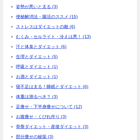
姿勢が悪いと太る (3)
便秘解消法・腸活のススメ (15)
ストレスはダイエットの敵 (6)
むくみ・セルライト・冷えは悪！ (13)
汗と体臭とダイエット (6)
生理とダイエット (5)
呼吸とダイエット (1)
お酒とダイエット (1)
寝不足は太る！睡眠とダイエット (6)
体重は測るべき？ (3)
足痩せ・下半身痩せについて (12)
お腹痩せ・くびれ作り (3)
骨盤ダイエット・産後ダイエット (3)
部分痩せの秘策 (3)