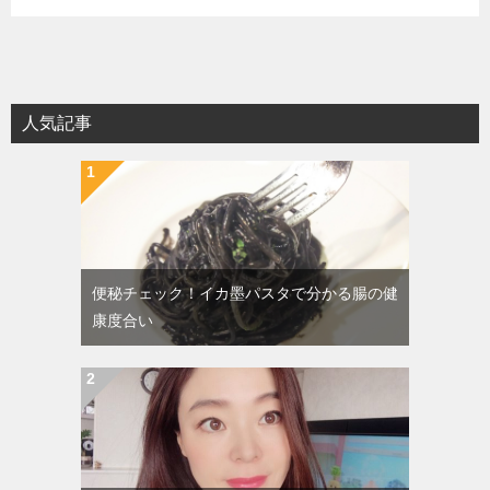
人気記事
便秘チェック！イカ墨パスタで分かる腸の健
康度合い