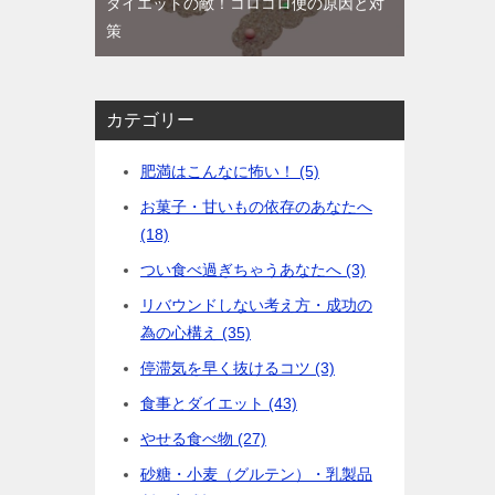
ダイエットの敵！コロコロ便の原因と対
策
カテゴリー
肥満はこんなに怖い！ (5)
お菓子・甘いもの依存のあなたへ
(18)
つい食べ過ぎちゃうあなたへ (3)
リバウンドしない考え方・成功の
為の心構え (35)
停滞気を早く抜けるコツ (3)
食事とダイエット (43)
やせる食べ物 (27)
砂糖・小麦（グルテン）・乳製品