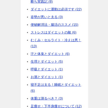
断ち実践記 (8)
ダイエットに運動は必須です (22)
姿勢が悪いと太る (3)
便秘解消法・腸活のススメ (15)
ストレスはダイエットの敵 (6)
むくみ・セルライト・冷えは悪！
(13)
汗と体臭とダイエット (6)
生理とダイエット (5)
呼吸とダイエット (1)
お酒とダイエット (1)
寝不足は太る！睡眠とダイエット
(6)
体重は測るべき？ (3)
足痩せ・下半身痩せについて (12)