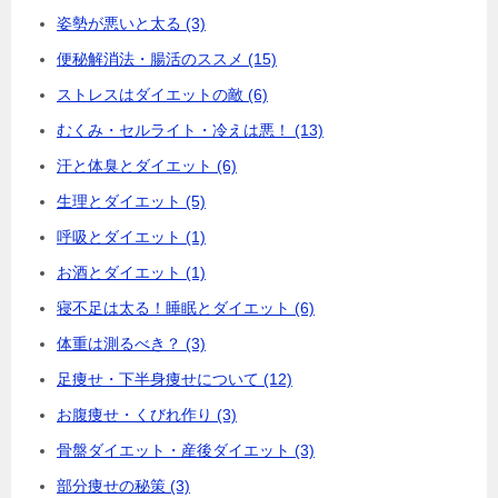
姿勢が悪いと太る (3)
便秘解消法・腸活のススメ (15)
ストレスはダイエットの敵 (6)
むくみ・セルライト・冷えは悪！ (13)
汗と体臭とダイエット (6)
生理とダイエット (5)
呼吸とダイエット (1)
お酒とダイエット (1)
寝不足は太る！睡眠とダイエット (6)
体重は測るべき？ (3)
足痩せ・下半身痩せについて (12)
お腹痩せ・くびれ作り (3)
骨盤ダイエット・産後ダイエット (3)
部分痩せの秘策 (3)