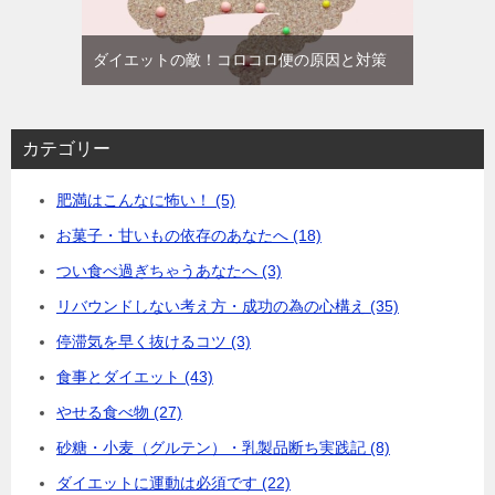
ダイエットの敵！コロコロ便の原因と対策
カテゴリー
肥満はこんなに怖い！ (5)
お菓子・甘いもの依存のあなたへ (18)
つい食べ過ぎちゃうあなたへ (3)
リバウンドしない考え方・成功の為の心構え (35)
停滞気を早く抜けるコツ (3)
食事とダイエット (43)
やせる食べ物 (27)
砂糖・小麦（グルテン）・乳製品断ち実践記 (8)
ダイエットに運動は必須です (22)