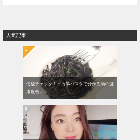
人気記事
便秘チェック！イカ墨パスタで分かる腸の健
康度合い