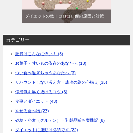
ダイエットの敵！コロコロ便の原因と対策
カテゴリー
肥満はこんなに怖い！ (5)
お菓子・甘いもの依存のあなたへ (18)
つい食べ過ぎちゃうあなたへ (3)
リバウンドしない考え方・成功の為の心構え (35)
停滞気を早く抜けるコツ (3)
食事とダイエット (43)
やせる食べ物 (27)
砂糖・小麦（グルテン）・乳製品断ち実践記 (8)
ダイエットに運動は必須です (22)