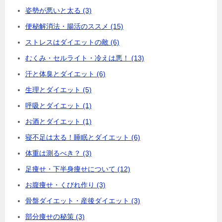
姿勢が悪いと太る (3)
便秘解消法・腸活のススメ (15)
ストレスはダイエットの敵 (6)
むくみ・セルライト・冷えは悪！ (13)
汗と体臭とダイエット (6)
生理とダイエット (5)
呼吸とダイエット (1)
お酒とダイエット (1)
寝不足は太る！睡眠とダイエット (6)
体重は測るべき？ (3)
足痩せ・下半身痩せについて (12)
お腹痩せ・くびれ作り (3)
骨盤ダイエット・産後ダイエット (3)
部分痩せの秘策 (3)