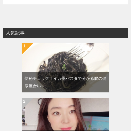
人気記事
便秘チェック！イカ墨パスタで分かる腸の健
康度合い