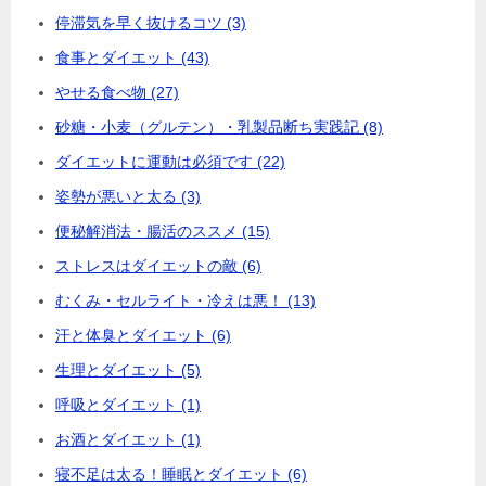
停滞気を早く抜けるコツ (3)
食事とダイエット (43)
やせる食べ物 (27)
砂糖・小麦（グルテン）・乳製品断ち実践記 (8)
ダイエットに運動は必須です (22)
姿勢が悪いと太る (3)
便秘解消法・腸活のススメ (15)
ストレスはダイエットの敵 (6)
むくみ・セルライト・冷えは悪！ (13)
汗と体臭とダイエット (6)
生理とダイエット (5)
呼吸とダイエット (1)
お酒とダイエット (1)
寝不足は太る！睡眠とダイエット (6)