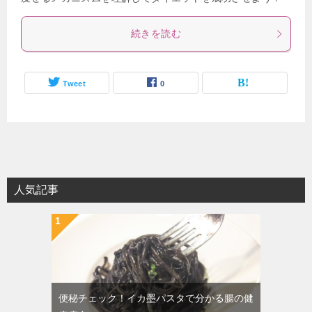
続きを読む
Tweet
0
人気記事
便秘チェック！イカ墨パスタで分かる腸の健