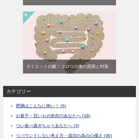
ダイエットの敵！コロコロ便の原因と対策
カテゴリー
肥満はこんなに怖い！ (5)
お菓子・甘いもの依存のあなたへ (18)
つい食べ過ぎちゃうあなたへ (3)
リバウンドしない考え方・成功の為の心構え (35)