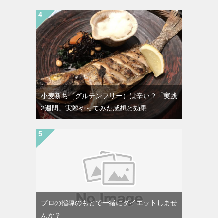
小麦断ち（グルテンフリー）は辛い？「実践
2週間」実際やってみた感想と効果
プロの指導のもとで一緒にダイエットしませ
んか？