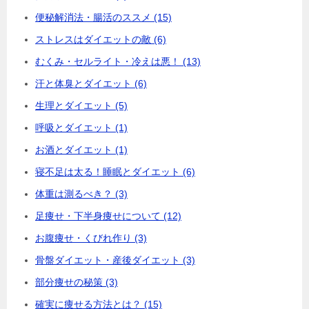
便秘解消法・腸活のススメ (15)
ストレスはダイエットの敵 (6)
むくみ・セルライト・冷えは悪！ (13)
汗と体臭とダイエット (6)
生理とダイエット (5)
呼吸とダイエット (1)
お酒とダイエット (1)
寝不足は太る！睡眠とダイエット (6)
体重は測るべき？ (3)
足痩せ・下半身痩せについて (12)
お腹痩せ・くびれ作り (3)
骨盤ダイエット・産後ダイエット (3)
部分痩せの秘策 (3)
確実に痩せる方法とは？ (15)