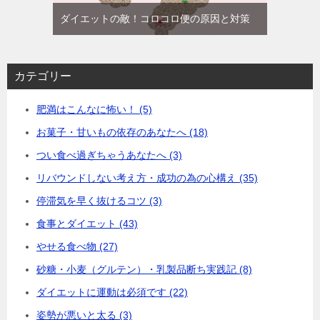
ダイエットの敵！コロコロ便の原因と対策
カテゴリー
肥満はこんなに怖い！ (5)
お菓子・甘いもの依存のあなたへ (18)
つい食べ過ぎちゃうあなたへ (3)
リバウンドしない考え方・成功の為の心構え (35)
停滞気を早く抜けるコツ (3)
食事とダイエット (43)
やせる食べ物 (27)
砂糖・小麦（グルテン）・乳製品断ち実践記 (8)
ダイエットに運動は必須です (22)
姿勢が悪いと太る (3)