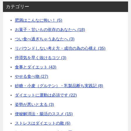
カテゴリー
肥満はこんなに怖い！ (5)
お菓子・甘いもの依存のあなたへ (18)
つい食べ過ぎちゃうあなたへ (3)
リバウンドしない考え方・成功の為の心構え (35)
停滞気を早く抜けるコツ (3)
食事とダイエット (43)
やせる食べ物 (27)
砂糖・小麦（グルテン）・乳製品断ち実践記 (8)
ダイエットに運動は必須です (22)
姿勢が悪いと太る (3)
便秘解消法・腸活のススメ (15)
ストレスはダイエットの敵 (6)