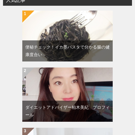
人気記事
ゲ
ー
シ
ョ
ン
便秘チェック！イカ墨パスタで分かる腸の健
康度合い
ダイエットアドバイザー柏木美紀 プロフィ
ール